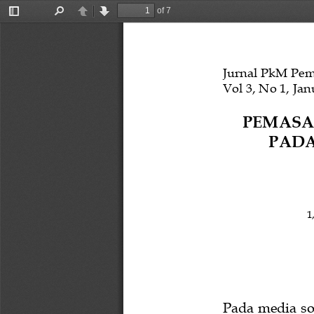
of 7
Toggle
Find
Previous
Next
Sidebar
Jurnal PkM Pe
Vol 
3
, No 
1
, J
an
PEMAS
PAD
1
Pada m
edia so