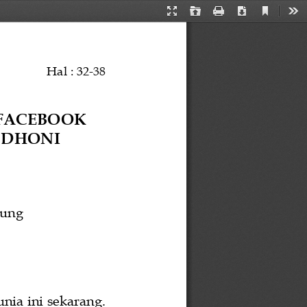
Current
Presentation
Open
Print
Download
Too
View
Mode
Hal : 
32
-
38
FACEBOOK 
 DHONI 
ung
nia ini sekarang
. 