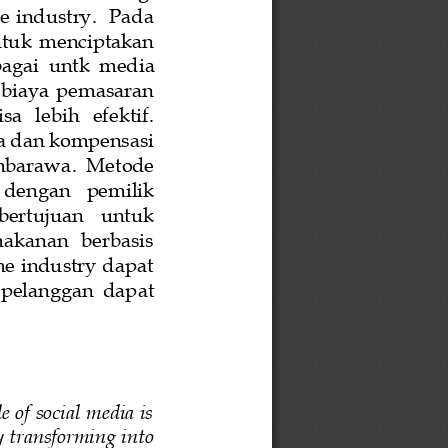
e industry
. 
Pada 
tuk  menciptakan 
bagai
untk 
media 
  biaya  pemasaran 
  lebih   efektif. 
a dan kompensasi 
Ambarawa
. 
Metode 
dengan   pemilik 
 bertujuan   untuk  
kanan   berbasis 
me industry dapat 
 pelanggan  dap
at 
 of social media is 
y transforming into 