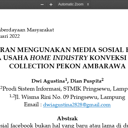
Zoom
Zoom
Out
In
mberdayaan Masyarakat
uari 
202
2
ARAN
MENGUNAKAN MEDIA SOSIAL 
A
USAHA 
HOME INDUSTRY 
KONVEKSI
COLLECTION 
PEKON 
AMBARAWA
,
1
2
Dwi Agustina
Dian Puspita
,
2
Prodi
Sistem Informasi
, 
STMIK Pringsewu
,
Lamp
1
,
2
Jl. Wisma Rini No. 09 Pringsewu
,
Lampung
Email : 
dwiagustina2828@gmail.com
Abstrak
sial facebook 
bukan hal yang baru atau lama di du