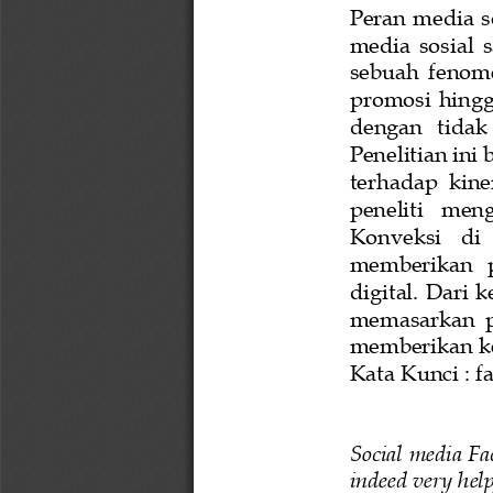
Peran media 
m
edia  sosial 
sebuah  fenome
promosi  hingga
dengan   tidak 
Penelitia
n ini 
terhadap  kine
p
eneliti   me
Konveksi
di 
memberikan   
digital. Dari 
memasarkan  pr
memberikan ke
Kata Kunci :
f
Social media Fa
indeed very help