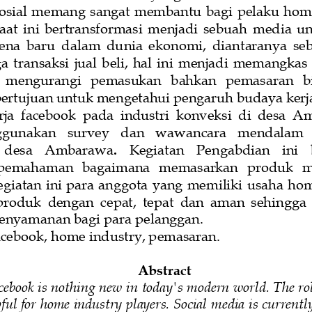
sosial memang sangat membantu bagi
pelaku hom
 saat  ini  bertransformasi  menjadi  sebuah
media  un
na  baru  dalam  dunia  ekonomi,  diantaranya  se
  transaksi  jual  beli,  hal  ini  menjadi  memangkas
  mengurangi   pemasukan   bahkan   pemasaran   bisa 
bertujuan untuk 
mengetahui pengaruh budaya kerj
rja  facebook  pada  industri  konveksi  di  desa  
nggunakan
survey   dan 
wawancara   mendalam   
   desa 
Ambarawa
.
Kegiatan    Pengabdian   ini   
pemahaman   bagaimana   memasarkan   produk   ma
kegiatan ini para anggota yang memiliki usaha ho
oduk  dengan  cepat,  tepat  dan  aman  sehingga 
nyamanan bagi para pelanggan. 
acebook
,
home industry,
pemasaran.
Abstract
cebook is nothing new in today's modern world. The role
ful for home industry players. Social 
media is currentl